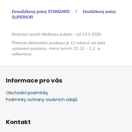
Dvoulůžkový pokoj STANDARD /
Doulůžkový pokoj
SUPERIOR
Možnost využití Wellness pobytu - od 13.3.2026.
Platnost dárkového poukazu je 12 měsíců od data
vystavení poukazu, mimo termín 22.12. - 1.1. a
velikonoce.
Z
á
Informace pro vás
p
a
Obchodní podmínky
t
Podmínky ochrany osobních údajů
í
Kontakt