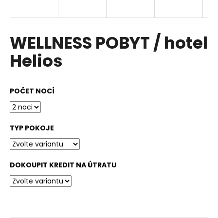
a
j
í
WELLNESS POBYT / hotel
t
Helios
?
POČET NOCÍ
HLEDAT
TYP POKOJE
DOKOUPIT KREDIT NA ÚTRATU