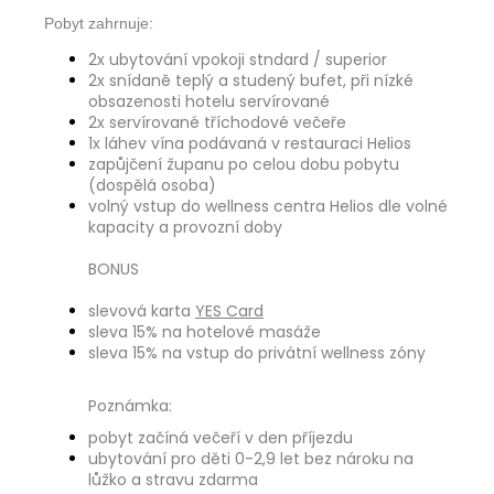
Pobyt zahrnuje:
2x ubytování vpokoji stndard / superior
2x snídaně teplý a studený bufet, při nízké
obsazenosti hotelu servírované
2x servírované tříchodové večeře
1x láhev vína podávaná v restauraci Helios
zapůjčení županu po celou dobu pobytu
(dospělá osoba)
volný vstup do wellness centra Helios dle volné
kapacity a provozní doby
BONUS
slevová karta
YES Card
sleva 15% na hotelové masáže
sleva 15% na vstup do privátní wellness zóny
Poznámka:
pobyt začíná večeří v den příjezdu
ubytování pro děti 0-2,9 let bez nároku na
lůžko a stravu zdarma